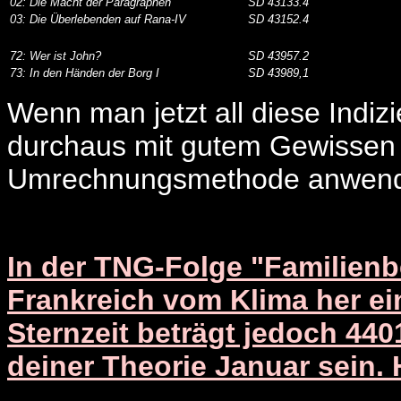
02: Die Macht der Paragraphen
SD 43133.4
03: Die Überlebenden auf Rana-IV
SD 43152.4
72: Wer ist John?
SD 43957.2
73: In den Händen der Borg I
SD 43989,1
Wenn man jetzt all diese Indiz
durchaus mit gutem Gewissen 
Umrechnungsmethode anwen
In der TNG-Folge "Familienb
Frankreich vom Klima her e
Sternzeit beträgt jedoch 440
deiner Theorie Januar sein. 