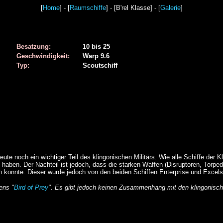
[
Home
] - [
Raumschiffe
] - [B'rel Klasse] - [
Galerie
]
Besatzung:
10 bis 25
Geschwindigkeit:
Warp 9.6
Typ:
Scoutschiff
eute noch ein wichtiger Teil des klingonischen Militärs. Wie alle Schiffe der K
aben. Der Nachteil ist jedoch, dass die starken Waffen (Disruptoren, Torpe
 konnte. Dieser wurde jedoch von den beiden Schiffen Enterprise und Excelsi
ens "
Bird of Prey
". Es gibt jedoch keinen Zusammenhang mit den klingonische