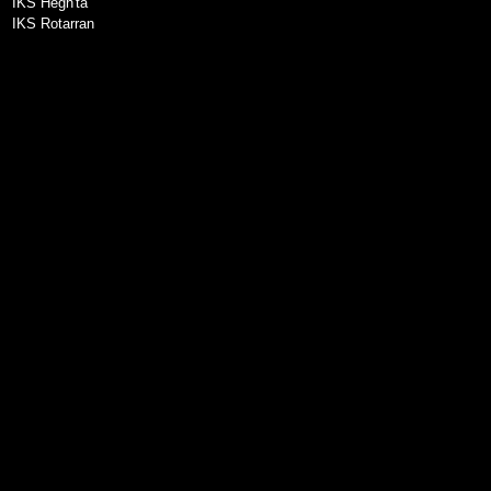
IKS Hegh'ta
IKS Rotarran