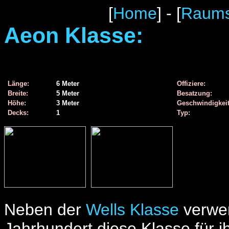
[
Home
] - [
Raums
Aeon Klasse:
Länge:
6 Meter
Offiziere:
Breite:
5 Meter
Besatzung:
Höhe:
3 Meter
Geschwindigkeit
Decks:
1
Typ:
Neben der
Wells Klasse
verwen
Jahrhundert diese Klasse für ih