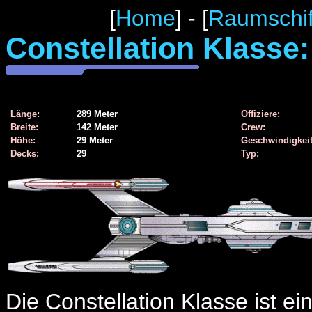
[
Home
] - [
Raumschif
Constellation Klasse:
Länge:
289 Meter
Offiziere:
Breite:
142 Meter
Crew:
Höhe:
29 Meter
Geschwindigkeit
Decks:
29
Typ:
Die Constellation Klasse ist e