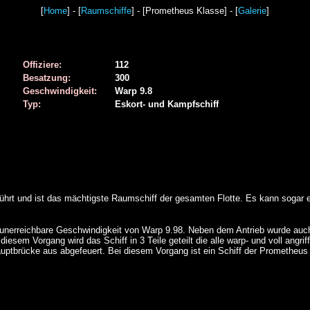
[
Home
] - [
Raumschiffe
] - [Prometheus Klasse] - [
Galerie
]
Offiziere:
112
Besatzung:
300
Geschwindigkeit:
Warp 9.8
Typ:
Eskort- und Kampfschiff
ührt und ist das mächtigste Raumschiff der gesamten Flotte. Es kann sogar 
er unerreichbare Geschwindigkeit von Warp 9.98. Neben dem Antrieb wurde au
esem Vorgang wird das Schiff in 3 Teile geteilt die alle warp- und voll angri
uptbrücke aus abgefeuert. Bei diesem Vorgang ist ein Schiff der Prometheus 