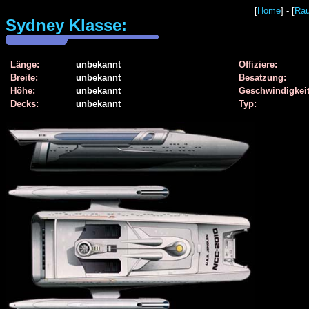
[
Home
] - [
Rau
Sydney Klasse:
Länge:
unbekannt
Offiziere:
Breite:
unbekannt
Besatzung:
Höhe:
unbekannt
Geschwindigkeit
Decks:
unbekannt
Typ: