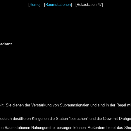
[
Home
] - [
Raumstationen
] - [Relaistation 47]
uadrant
ilt. Sie dienen der Verstärkung von Subraumsignalen und sind in der Regel mi
wodurch desöfteren Klingonen die Station "besuchen" und die Crew mit Drohge
nen Raumstationen Nahungsmittel besorgen können. Außerdem bietet das Shutt